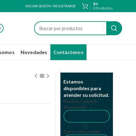
$
0
INICIAR SESIÓN / REGISTRARSE
0
Productos
 somos
Novedades
Contáctenos
Estamos
disponibles para
atender su solicitud.
Nombre Completo
(Requerido)
Correo (Requerido)