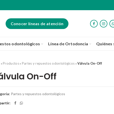
Conocer líneas de atención
uestos odontológicos
Línea de Ortodoncia
Quiénes
o
Productos
Partes y repuestos odontológicos
Válvula On-Off
»
»
»
álvula On-Off
goría:
Partes y repuestos odontológicos
artir