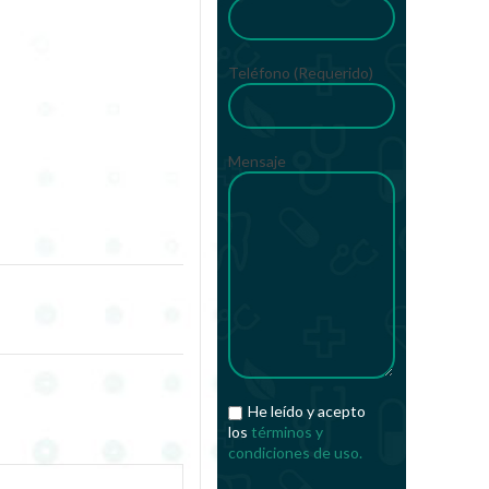
Teléfono (Requerido)
Mensaje
He leído y acepto
los
términos y
condiciones de uso.